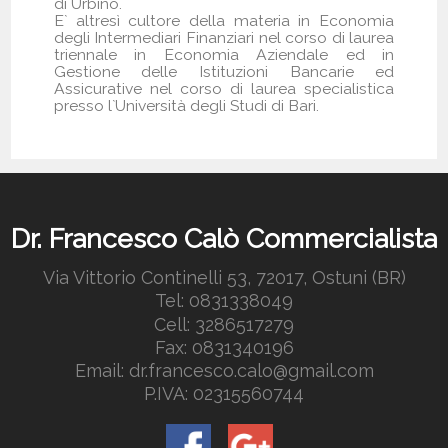
di Urbino.
E` altresì cultore della materia in Economia
degli Intermediari Finanziari nel corso di laurea
triennale in Economia Aziendale ed in
Gestione delle Istituzioni Bancarie ed
Assicurative nel corso di laurea specialistica
presso l`Università degli Studi di Bari.
Dr. Francesco Calò Commercialista
Via Vittorio Continelli 53, 72017, Ostuni (BR)
Tel: 0831338049
Cell: 3286517279
Fax: 0831340196
Email: dr.francesco.calo@gmail.com
P.IVA: 02315560744