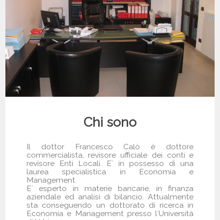
Chi sono
Il dottor Francesco Calò è dottore
commercialista, revisore ufficiale dei conti e
revisore Enti Locali. E` in possesso di una
laurea specialistica in Economia e
Management.
E` esperto in materie bancarie, in finanza
aziendale ed analisi di bilancio. Attualmente
sta conseguendo un dottorato di ricerca in
Economia e Management presso l`Università